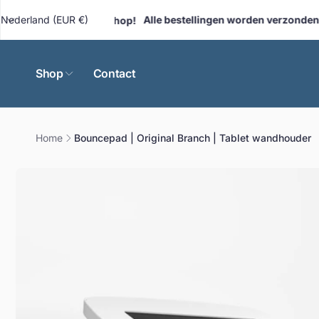
Meteen
naar de
L
Nederland (EUR €)
Alle bestellingen worden verzonden va
euwe Tabletpro-webshop!
content
a
n
d
Shop
Contact
/
r
e
Home
Bouncepad | Original Branch | Tablet wandhouder
g
i
Ga direct naar
o
productinformatie