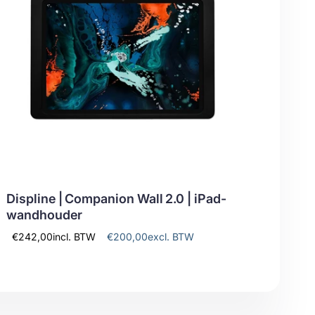
Displine | Companion Wall 2.0 | iPad-
wandhouder
€242,00
incl. BTW
€200,00
excl. BTW