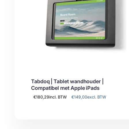
Tabdoq | Tablet wandhouder |
Compatibel met Apple iPads
€180,29
incl. BTW
€149,00
excl. BTW