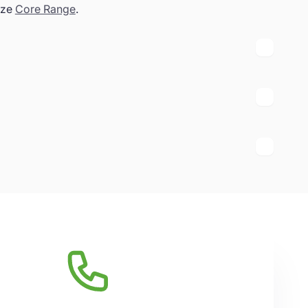
nze
Core Range
.