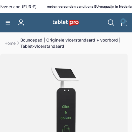
Meteen
L
naar de
Nederland (EUR €)
Alle bestellingen worden verzonden vanuit ons EU-magazijn in Nederland
bshop!
content
a
0
n
0
artikelen
Inloggen
d
/
Bouncepad | Originele vloerstandaard + voorbord |
r
Home
Tablet-vloerstandaard
e
direct naar
g
ductinformatie
i
o