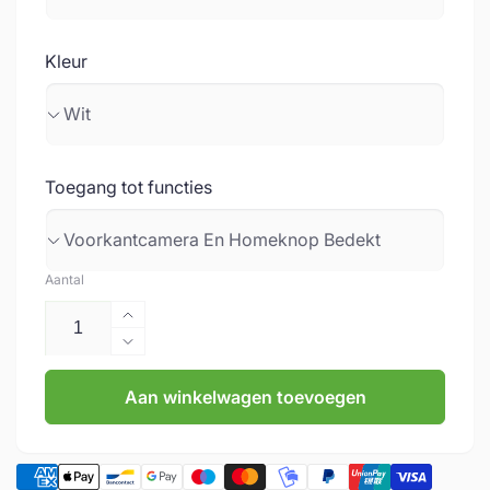
Kleur
Toegang tot functies
Aantal
Aantal
verhogen
Aantal
voor
verlagen
Bouncepad
Aan winkelwagen toevoegen
voor
|
Bouncepad
Originele
|
vloerstandaard
Originele
+
vloerstandaard