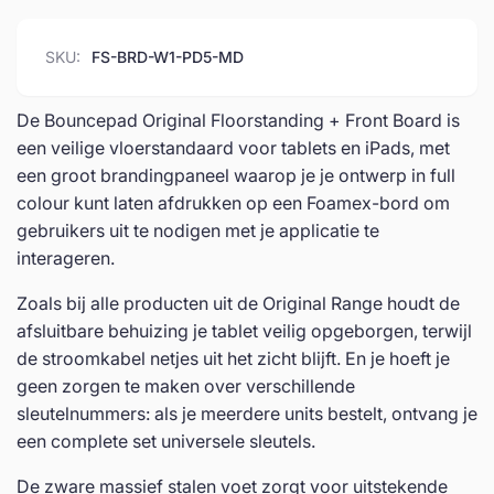
voorbord
+
|
voorbord
SKU:
FS-BRD-W1-PD5-MD
Tablet-
|
vloerstandaard
Tablet-
vloerstandaard
De Bouncepad Original Floorstanding + Front Board is
een veilige vloerstandaard voor tablets en iPads, met
een groot brandingpaneel waarop je je ontwerp in full
colour kunt laten afdrukken op een Foamex-bord om
gebruikers uit te nodigen met je applicatie te
interageren.
Zoals bij alle producten uit de Original Range houdt de
afsluitbare behuizing je tablet veilig opgeborgen, terwijl
de stroomkabel netjes uit het zicht blijft. En je hoeft je
geen zorgen te maken over verschillende
sleutelnummers: als je meerdere units bestelt, ontvang je
een complete set universele sleutels.
De zware massief stalen voet zorgt voor uitstekende