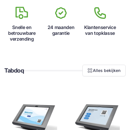
u
r
Snelle en
24 maanden
Klantenservice
o
betrouwbare
garantie
van topklasse
verzending
p
e
Tabdoq
Alles bekijken