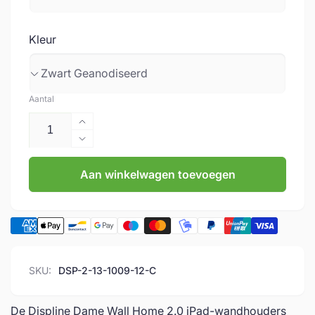
Kleur
Aantal
Aantal
verhogen
Aantal
voor
verlagen
Displine
Aan winkelwagen toevoegen
voor
|
Displine
Dames
|
Wall
Dames
Home
Wall
2.0
Home
|
2.0
SKU:
DSP-2-13-1009-12-C
Premium
|
iPad-
Premium
wandhouder
iPad-
De Displine Dame Wall Home 2.0 iPad-wandhouders