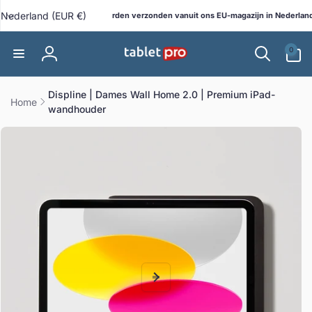
Meteen
L
naar de
Nederland (EUR €)
Alle bestellingen worden verzonden vanuit ons EU-magazijn in Nederland!
G
op!
content
a
0
n
0
artikelen
Inloggen
d
/
Displine | Dames Wall Home 2.0 | Premium iPad-
r
Home
wandhouder
e
direct naar
g
ductinformatie
i
o