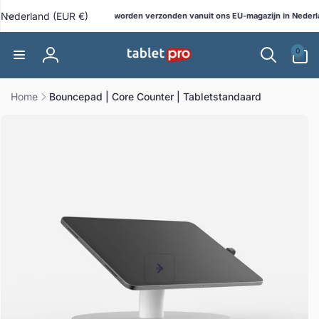
Meteen
L
naar de
Nederland (EUR €)
Alle bestellingen worden verzonden vanuit ons EU-magazijn in Nederlan
ebshop!
content
a
0
n
0
artikelen
Inloggen
d
/
Home
Bouncepad | Core Counter | Tabletstandaard
r
direct naar
e
ductinformatie
g
i
o