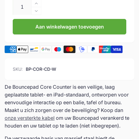
Aantal
verhogen
Aantal
voor
verlagen
Bouncepad
Aan winkelwagen toevoegen
voor
|
Bouncepad
Core
|
Counter
Core
|
Counter
Tabletstandaard
|
Tabletstandaard
SKU:
BP-COR-CD-W
De Bouncepad Core Counter is een veilige, laag
geplaatste tablet- en iPad-standaard, ontworpen voor
eenvoudige interactie op een balie, tafel of bureau.
Maakt u zich zorgen over de beveiliging? Koop dan
onze versterkte kabel
om uw Bouncepad verankerd te
houden en uw tablet op te laden (niet inbegrepen).
De verzwaarde basis van massief staal biedt de