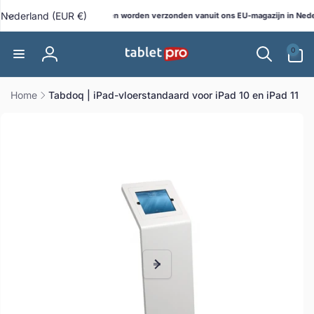
Meteen
L
naar de
Nederland (EUR €)
Alle bestellingen worden verzonden vanuit ons EU-magazijn in Nederl
o-webshop!
content
a
0
n
0
artikelen
Inloggen
d
/
Home
Tabdoq | iPad-vloerstandaard voor iPad 10 en iPad 11
r
direct naar
e
ductinformatie
g
i
o