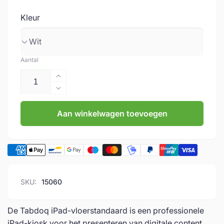
Kleur
Aantal
Aantal
verhogen
Aantal
voor
verlagen
Tabdoq
Aan winkelwagen toevoegen
voor
|
Tabdoq
iPad-
|
vloerstandaard
iPad-
voor
vloerstandaard
iPad
voor
10
iPad
SKU:
15060
en
10
iPad
en
11
iPad
De Tabdoq iPad-vloerstandaard is een professionele
11
iPad-kiosk voor het presenteren van digitale content,